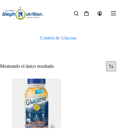
Saltar
al
contenido
Carro
de
compra
Control de Glucosa
Mostrando el único resultado