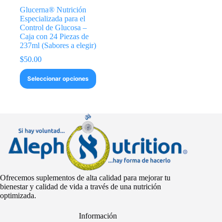
Glucerna® Nutrición
Especializada para el
Control de Glucosa –
Caja con 24 Piezas de
237ml (Sabores a elegir)
$
50.00
Este
Seleccionar opciones
producto
tiene
múltiples
variantes.
Las
opciones
se
pueden
elegir
en
la
Ofrecemos suplementos de alta calidad para mejorar tu
página
bienestar y calidad de vida a través de una nutrición
de
optimizada.
producto
Información