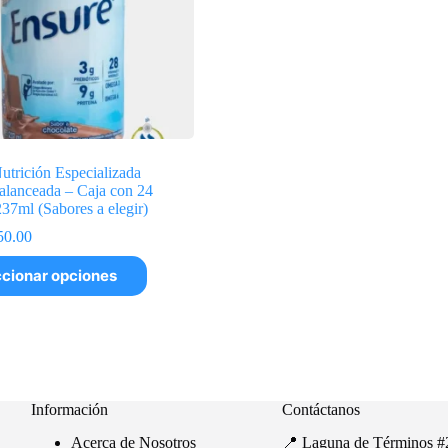
trición Especializada
alanceada – Caja con 24
237ml (Sabores a elegir)
Rango
50.00
de
precios:
cionar opciones
desde
$25.00
hasta
$50.00
Información
Contáctanos
Acerca de Nosotros
📍 Laguna de Términos #