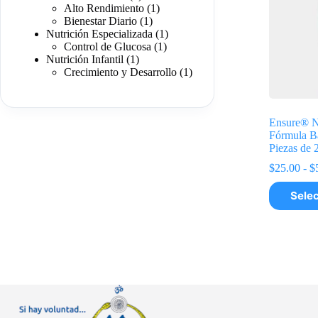
productos
1
Alto Rendimiento
1
1
producto
Bienestar Diario
1
producto
1
Nutrición Especializada
1
1
producto
Control de Glucosa
1
1
producto
Nutrición Infantil
1
producto
1
Crecimiento y Desarrollo
1
producto
Ensure® Nu
Fórmula B
Piezas de 
$
25.00
-
$
Este
Selec
producto
tiene
múltiples
variantes.
Las
opciones
se
pueden
elegir
en