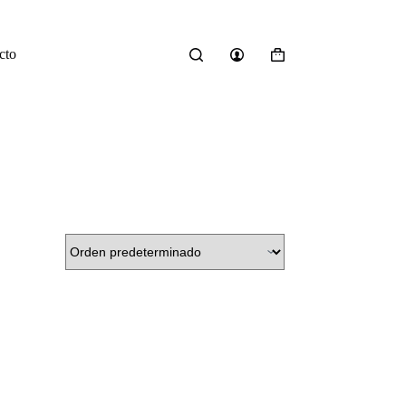
cto
Carro
de
compra