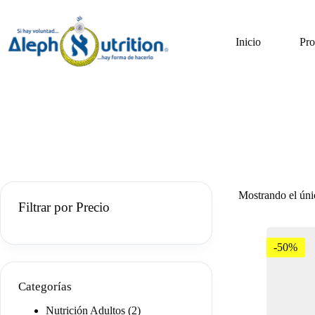
Saltar
al
contenido
Inicio
Pro
Mostrando el úni
Filtrar por Precio
-50%
Categorías
2
Nutrición Adultos
2