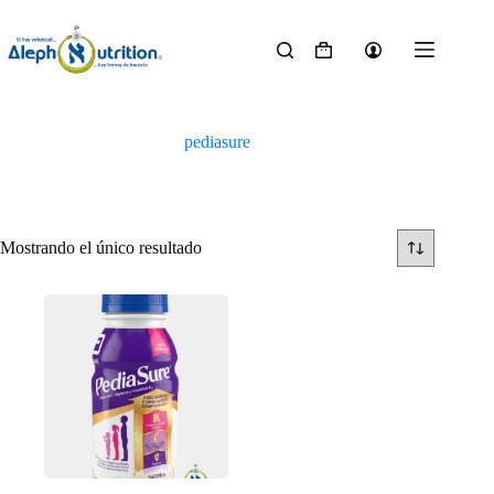
Saltar
al
contenido
Carro
de
compra
pediasure
Mostrando el único resultado