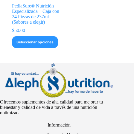
PediaSure® Nutrición
Especializada – Caja con
24 Piezas de 237ml
(Sabores a elegir)
$
50.00
Este
Seleccionar opciones
producto
tiene
múltiples
variantes.
Las
opciones
se
pueden
elegir
en
la
Ofrecemos suplementos de alta calidad para mejorar tu
página
bienestar y calidad de vida a través de una nutrición
de
optimizada.
producto
Información