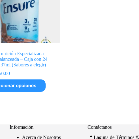
trición Especializada
alanceada – Caja con 24
237ml (Sabores a elegir)
Rango
50.00
de
precios:
cionar opciones
desde
$25.00
hasta
$50.00
Información
Contáctanos
Acerca de Nosotros
📍 Laguna de Términos #