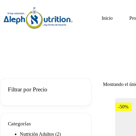
Saltar
al
contenido
Inicio
Pro
Mostrando el úni
Filtrar por Precio
-50%
Categorías
2
Nutrición Adultos
2