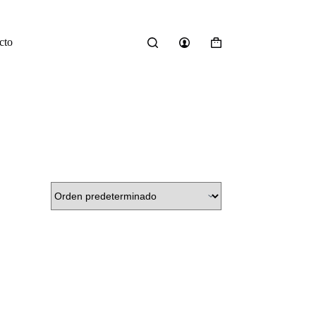
cto
Carro
de
compra