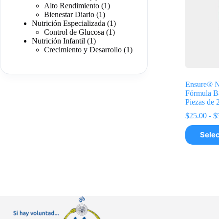
productos
1
Alto Rendimiento
1
1
producto
Bienestar Diario
1
producto
1
Nutrición Especializada
1
1
producto
Control de Glucosa
1
1
producto
Nutrición Infantil
1
producto
1
Crecimiento y Desarrollo
1
producto
Ensure® Nu
Fórmula B
Piezas de 
$
25.00
-
$
Este
Selec
producto
tiene
múltiples
variantes.
Las
opciones
se
pueden
elegir
en